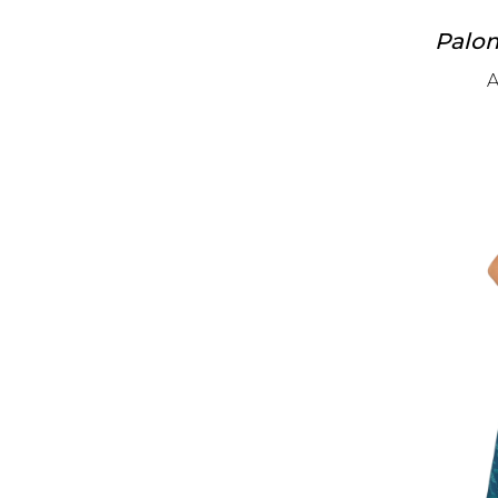
Palom
A