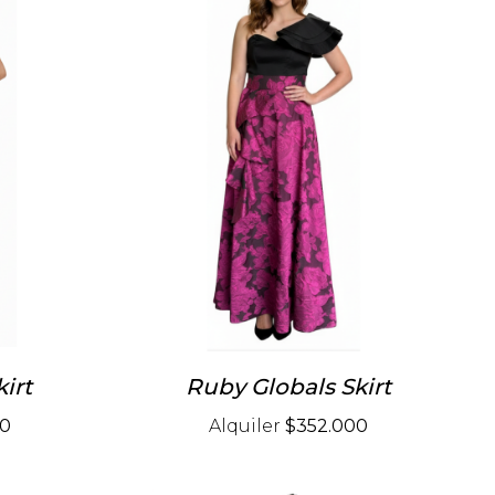
irt
Ruby Globals Skirt
00
Alquiler
$352.000