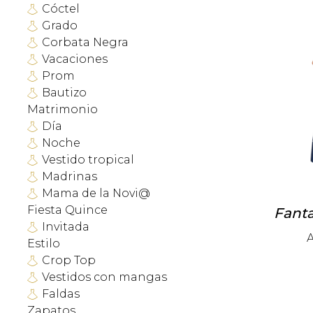
Cóctel
Grado
Corbata Negra
Vacaciones
Prom
Bautizo
Matrimonio
Día
Noche
Vestido tropical
Madrinas
Mama de la Novi@
Fiesta Quince
Fanta
Invitada
A
Estilo
Crop Top
Vestidos con mangas
Faldas
Zapatos