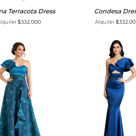
a Terracota Dress
Condesa Dre
lquiler
$332.000
Alquiler
$332.0