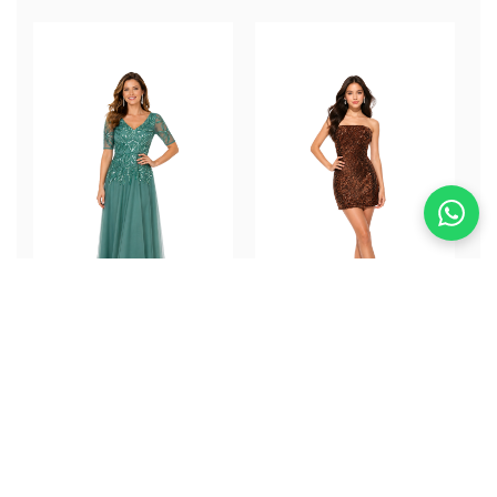
Salvia Dress
Canela Dress
ALQUILER
ALQUILER
$352.000
$250.000