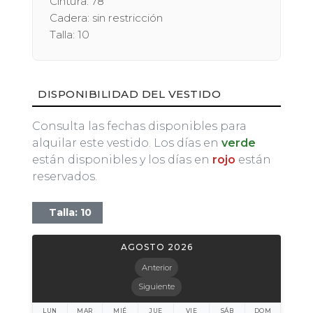
Cintura: 78
Cadera: sin restricción
Talla: 10
DISPONIBILIDAD DEL VESTIDO
Consulta las fechas disponibles para
alquilar este vestido. Los días en
verde
están disponibles y los días en
rojo
están
reservados.
Talla: 10
AGOSTO 2026
Anterior
Siguiente
LUN
MAR
MIÉ
JUE
VIE
SÁB
DOM