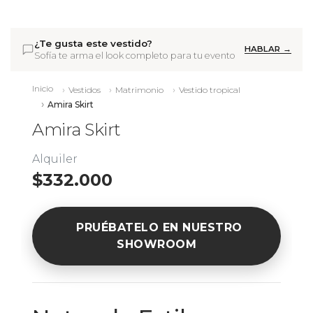
¿Te gusta este vestido?
HABLAR →
Sofía te arma el look completo para tu evento
Inicio
Vestidos
Matrimonio
Vestido tropical
Amira Skirt
Amira Skirt
Alquiler
$332.000
PRUÉBATELO EN NUESTRO
SHOWROOM