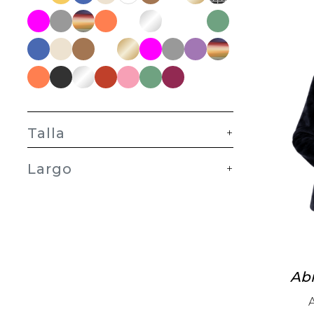
Talla
+
Largo
+
Abr