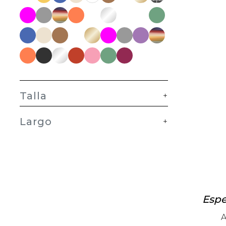
Talla
+
Largo
+
Espe
A