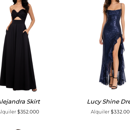
lejandra Skirt
Lucy Shine Dr
lquiler
$352.000
Alquiler
$332.0