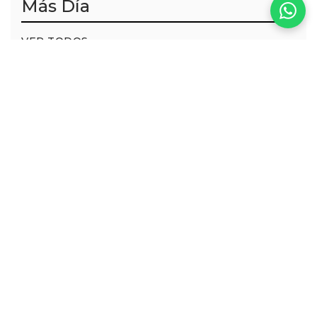
Más Día
VER TODOS
Tara Dress
Calista Bronce
Dress
ALQUILER
ALQUILER