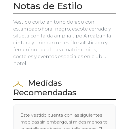
Notas de Estilo
Vestido corto en tono dorado con
estampado floral negro, escote cerrado y
silueta con falda amplia tipo A realzan la
cintura y brindan un estilo sofisticado y
femenino. Ideal para matrimonios,
cocteles y eventos especiales en club u
hotel.
Medidas
Recomendadas
Este vestido cuenta con las siguientes
medidas sin embargo, si mides menos te
lo entallamos hasta una talla menos. El