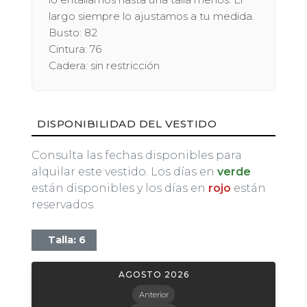
largo siempre lo ajustamos a tu medida.
Busto: 82
Cintura: 76
Cadera: sin restricción
DISPONIBILIDAD DEL VESTIDO
Consulta las fechas disponibles para
alquilar este vestido. Los días en
verde
están disponibles y los días en
rojo
están
reservados.
Talla: 6
AGOSTO 2026
Anterior