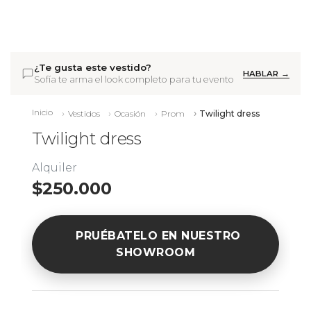
¿Te gusta este vestido?
HABLAR →
Sofía te arma el look completo para tu evento
Inicio
Vestidos
Ocasión
Prom
Twilight dress
Twilight dress
Alquiler
$250.000
PRUÉBATELO EN NUESTRO
SHOWROOM