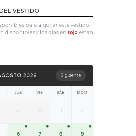
DEL VESTIDO
sponibles para alquilar este vestido.
n disponibles y los días en
rojo
están
AGOSTO 2026
Siguiente
É
JUE
VIE
SÁB
DOM
9
30
31
1
2
6
7
8
9