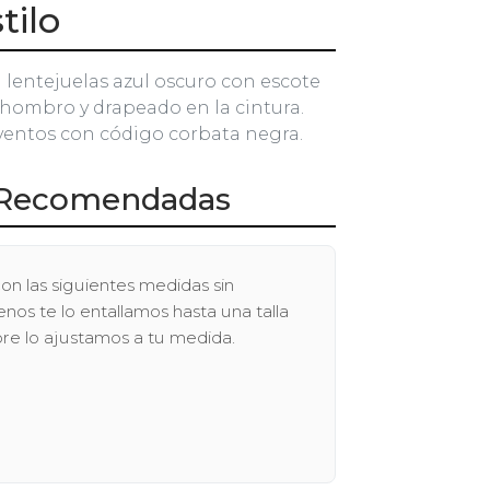
tilo
n lentejuelas azul oscuro con escote
 hombro y drapeado en la cintura.
ntos con código corbata negra.
Recomendadas
on las siguientes medidas sin
os te lo entallamos hasta una talla
pre lo ajustamos a tu medida.