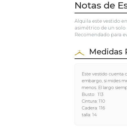
Notas de Es
Alquila este vestido e
asimétrico de un solo
Recomendado para eve
Medidas 
Este vestido cuenta c
embargo, si mides men
menos. El largo siem
Busto: 113
Cintura: 110
Cadera: 116
talla: 14