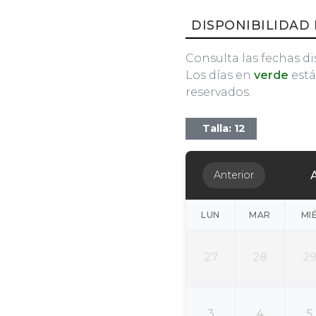
DISPONIBILIDAD 
Consulta las fechas di
Los días en
verde
está
reservados.
Talla: 12
Anterior
LUN
MAR
MI
27
28
2
3
4
5