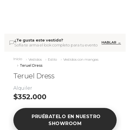
¿Te gusta este vestido?
HABLAR →
Sofía te arma el look completo para tu evento
Inicio
Vestidos
Estilo
Vestidos con mangas
Teruel Dress
Teruel Dress
Alquiler
$352.000
PRUÉBATELO EN NUESTRO
SHOWROOM