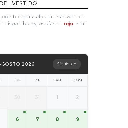
DEL VESTIDO
sponibles para alquilar este vestido.
n disponibles y los días en
rojo
están
AGOSTO 2026
Siguiente
É
JUE
VIE
SÁB
DOM
9
30
31
1
2
6
7
8
9