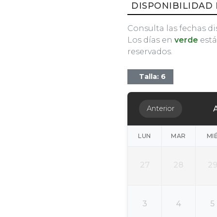
DISPONIBILIDAD 
Consulta las fechas di
Los días en
verde
está
reservados.
Talla: 6
Anterior
LUN
MAR
MI
27
28
2
3
4
5