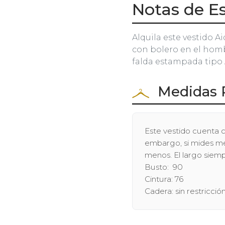
Notas de Es
Alquila este vestido 
con bolero en el hombr
falda estampada tipo 
Medidas 
Este vestido cuenta c
embargo, si mides men
menos. El largo siem
Busto: 90
Cintura: 76
Cadera: sin restricció