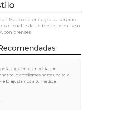
tilo
Aidan Mattox color negro su corpiño
o el cual le da un toque juvenil y su
A con prenses.
Recomendadas
on las siguientes medidas sin
os te lo entallamos hasta una talla
pre lo ajustamos a tu medida.
n