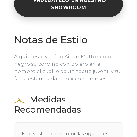
PRUÉBATELO EN NUESTRO
SHOWROOM
Notas de Estilo
Alquila este vestido Aidan Mattox color
negro su corpiño con bolero en el
hombro el cual le da un toque juvenil y su
falda estampada tipo A con prenses.
Medidas
Recomendadas
Este vestido cuenta con las siguientes