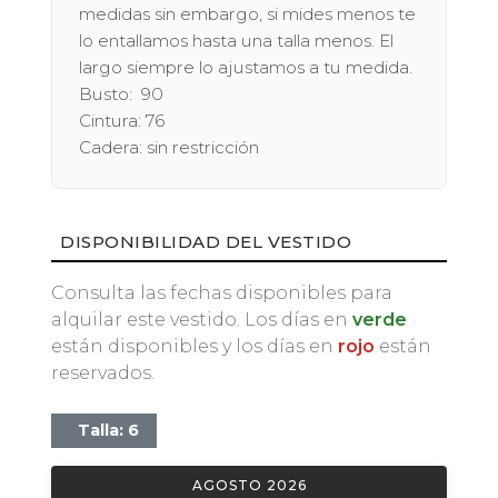
medidas sin embargo, si mides menos te
lo entallamos hasta una talla menos. El
largo siempre lo ajustamos a tu medida.
Busto: 90
Cintura: 76
Cadera: sin restricción
DISPONIBILIDAD DEL VESTIDO
Consulta las fechas disponibles para
alquilar este vestido. Los días en
verde
están disponibles y los días en
rojo
están
reservados.
Talla: 6
AGOSTO 2026