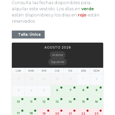
Consulta las fechas disponibles para
alquilar este vestido. Los días en
verde
están disponibles y los días en
rojo
están
reservados.
Talla: Única
AGOSTO 2026
Anterior
Siguiente
LUN
MAR
MIÉ
JUE
VIE
SÁB
DOM
27
28
29
30
31
1
2
6
7
8
9
3
4
5
10
11
12
13
14
15
16
17
18
19
20
21
22
23