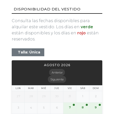
DISPONIBILIDAD DEL VESTIDO
Consulta las fechas disponibles para
alquilar este vestido. Los días en
verde
están disponibles y los días en
rojo
están
reservados.
Talla: Única
AGOSTO 2026
Anterior
Siguiente
LUN
MAR
MIÉ
JUE
VIE
SÁB
DOM
27
28
29
30
31
1
2
7
8
9
3
4
5
6