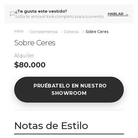
¿Te gusta este vestido?
HABLAR →
Sofía te arma el look completo para tu evento
Inicio
Complementos
Carteras
Sobre Ceres
Sobre Ceres
Alquiler
$80.000
PRUÉBATELO EN NUESTRO
SHOWROOM
Notas de Estilo