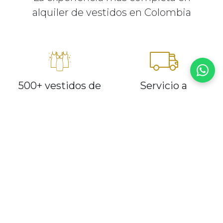
alquiler de vestidos en Colombia
500+ vestidos de
Servicio a
diseñador
domicilio*
Última tendencia de
Entregamos 48h
grandes marcas.
antes, recogemos al
Siempre diferente, sin
día siguiente. Sin
gastar una fortuna.
complicaciones.
Sin depósitos
Arreglos incluidos