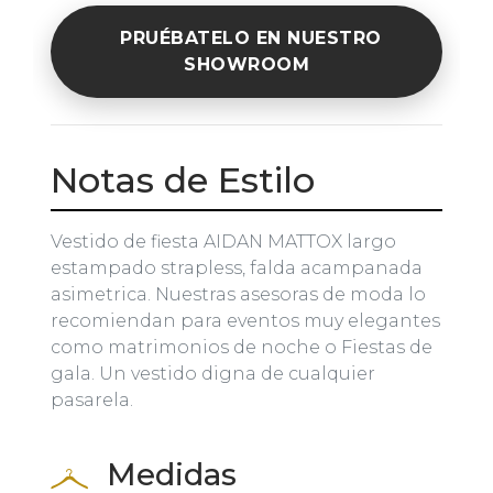
PRUÉBATELO EN NUESTRO
SHOWROOM
Notas de Estilo
Vestido de fiesta AIDAN MATTOX largo
estampado strapless, falda acampanada
asimetrica. Nuestras asesoras de moda lo
recomiendan para eventos muy elegantes
como matrimonios de noche o Fiestas de
gala. Un vestido digna de cualquier
pasarela.
Medidas