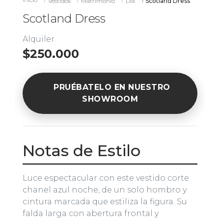
Vestidos
Matrimonio
Día
Scotland Dress
Scotland Dress
Alquiler
$250.000
PRUÉBATELO EN NUESTRO
SHOWROOM
Notas de Estilo
Luce espectacular con este vestido corte
chanel azul noche, de un solo hombro y
cintura marcada que estiliza la figura. Su
falda larga con abertura frontal y