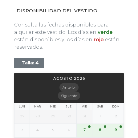
DISPONIBILIDAD DEL VESTIDO
Consulta las fechas disponibles para
alquilar este vestido. Los días en
verde
están disponibles y los días en
rojo
están
reservados.
Talla: 4
AGOSTO 2026
Anterior
Siguiente
LUN
MAR
MIÉ
JUE
VIE
SÁB
DOM
27
28
29
30
31
1
2
7
8
9
3
4
5
6