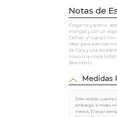
Notas de Es
Elegante y sobrio, ves
mangas y con un espe
Ceñido al cuerpo con c
Ideal para eventos no
de Gala y una excelen
novio o la novia.Sofist
describirlo.
Medidas 
Este vestido cuenta c
embargo, si mides men
menos. El largo siem