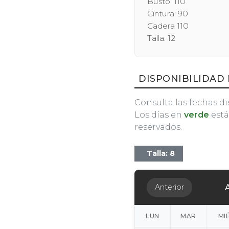
Busto: 110
Cintura: 90
Cadera 110
Talla: 12
DISPONIBILIDAD 
Consulta las fechas di
Los días en
verde
está
reservados.
Talla: 8
Anterior
LUN
MAR
MI