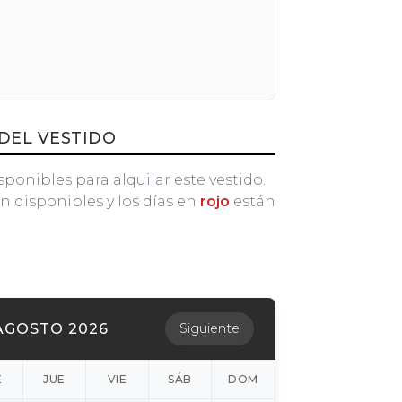
DEL VESTIDO
sponibles para alquilar este vestido.
n disponibles y los días en
rojo
están
AGOSTO 2026
Siguiente
É
JUE
VIE
SÁB
DOM