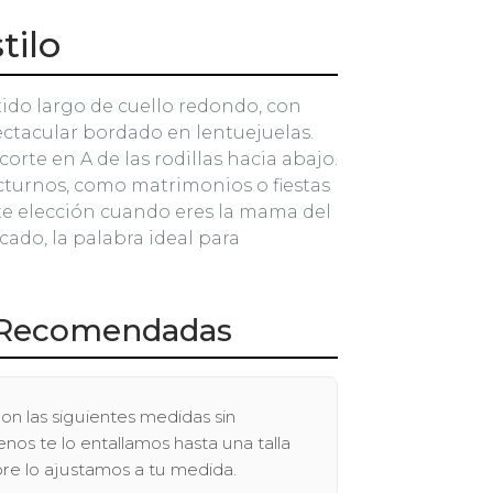
tilo
tido largo de cuello redondo, con
ctacular bordado en lentuejuelas.
orte en A de las rodillas hacia abajo.
cturnos, como matrimonios o fiestas
te elección cuando eres la mama del
icado, la palabra ideal para
Recomendadas
on las siguientes medidas sin
os te lo entallamos hasta una talla
pre lo ajustamos a tu medida.