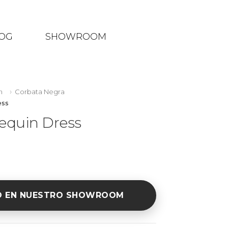
OG
SHOWROOM
n
Corbata Negra
ess
equin Dress
O EN NUESTRO SHOWROOM