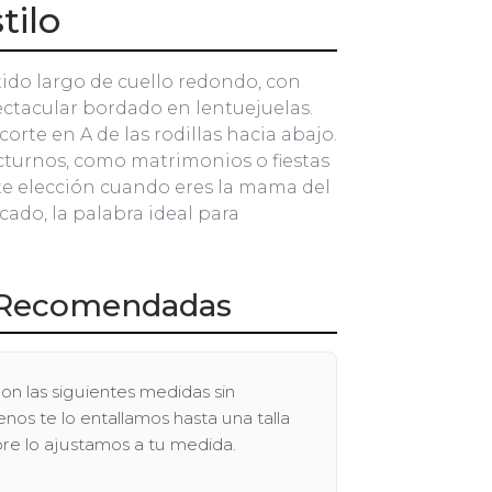
tilo
tido largo de cuello redondo, con
ctacular bordado en lentuejuelas.
orte en A de las rodillas hacia abajo.
cturnos, como matrimonios o fiestas
te elección cuando eres la mama del
icado, la palabra ideal para
Recomendadas
on las siguientes medidas sin
os te lo entallamos hasta una talla
pre lo ajustamos a tu medida.