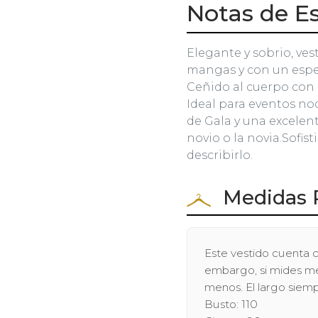
Notas de Es
Elegante y sobrio, ves
mangas y con un espe
Ceñido al cuerpo con c
Ideal para eventos no
de Gala y una excelen
novio o la novia.Sofist
describirlo.
Medidas 
Este vestido cuenta c
embargo, si mides men
menos. El largo siem
Busto: 110