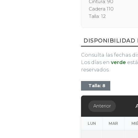
Cintura: 90
Cadera 110
Talla: 12
DISPONIBILIDAD 
Consulta las fechas di
Los días en
verde
está
reservados.
Talla: 8
Anterior
LUN
MAR
MI