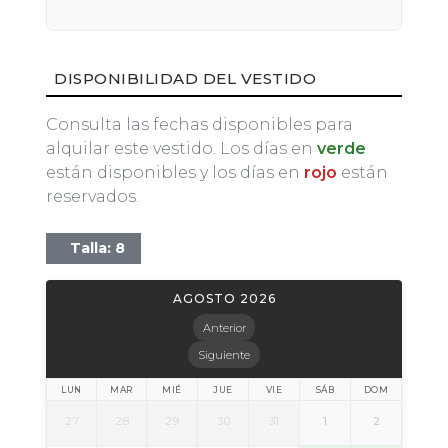
DISPONIBILIDAD DEL VESTIDO
Consulta las fechas disponibles para
alquilar este vestido. Los días en
verde
están disponibles y los días en
rojo
están
reservados.
Talla: 8
AGOSTO 2026
Anterior
Siguiente
LUN
MAR
MIÉ
JUE
VIE
SÁB
DOM
27
28
29
30
31
1
2