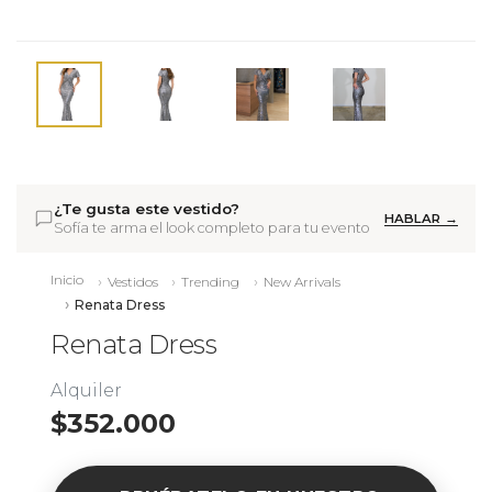
¿Te gusta este vestido?
HABLAR →
Sofía te arma el look completo para tu evento
Inicio
Vestidos
Trending
New Arrivals
Renata Dress
Renata Dress
Alquiler
$352.000