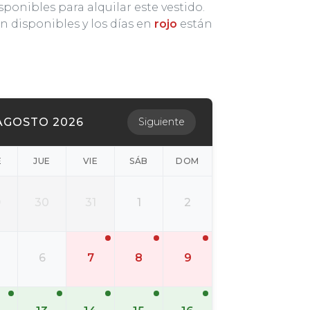
sponibles para alquilar este vestido.
n disponibles y los días en
rojo
están
AGOSTO 2026
Siguiente
É
JUE
VIE
SÁB
DOM
9
30
31
1
2
6
7
8
9