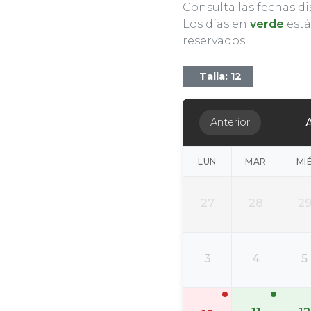
Consulta las fechas di
Los días en
verde
está
reservados.
Talla: 12
Anterior
LUN
MAR
MI
27
28
2
3
4
5