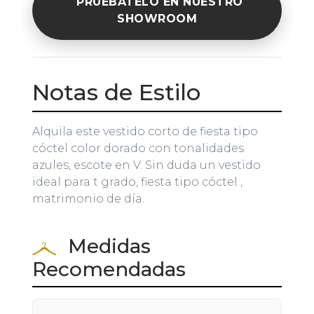
PRUÉBATELO EN NUESTRO
SHOWROOM
Notas de Estilo
Alquila este vestido corto de fiesta tipo
cóctel color dorado con tonalidades
azules, escote en V. Sin duda un vestido
ideal para t grado, fiesta tipo cóctel ,
matrimonio de día.
Medidas
Recomendadas