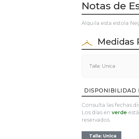
Notas de Es
Alquila esta estola Ne
Medidas 
Talla: Unica
DISPONIBILIDAD 
Consulta las fechas di
Los días en
verde
está
reservados.
Talla: Unica