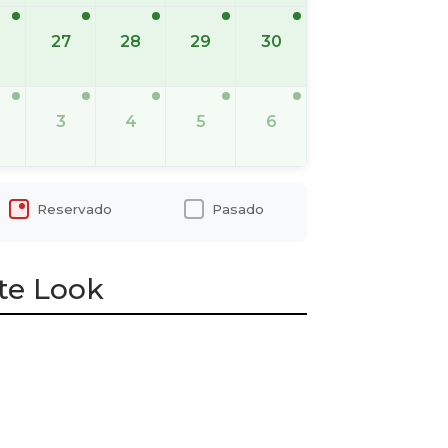
6
27
28
29
30
3
4
5
6
Reservado
Pasado
te Look