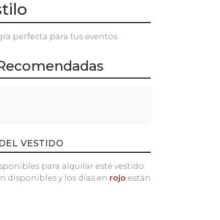
tilo
gra perfecta para tus eventos.
Recomendadas
DEL VESTIDO
sponibles para alquilar este vestido.
n disponibles y los días en
rojo
están