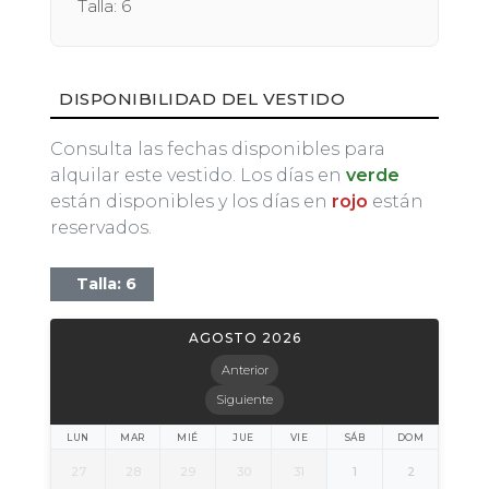
Talla: 6
DISPONIBILIDAD DEL VESTIDO
Consulta las fechas disponibles para
alquilar este vestido. Los días en
verde
están disponibles y los días en
rojo
están
reservados.
Talla: 6
AGOSTO 2026
Anterior
Siguiente
LUN
MAR
MIÉ
JUE
VIE
SÁB
DOM
27
28
29
30
31
1
2