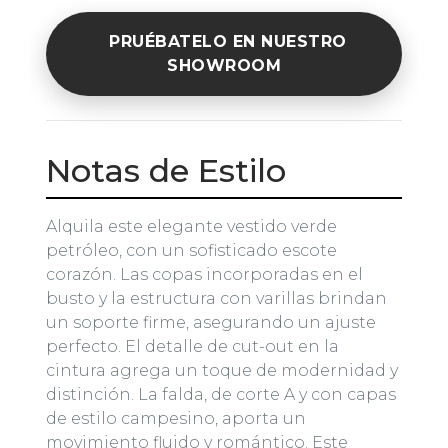
PRUÉBATELO EN NUESTRO
SHOWROOM
Notas de Estilo
Alquila este elegante vestido verde
petróleo, con un sofisticado escote
corazón. Las copas incorporadas en el
busto y la estructura con varillas brindan
un soporte firme, asegurando un ajuste
perfecto. El detalle de cut-out en la
cintura agrega un toque de modernidad y
distinción. La falda, de corte A y con capas
de estilo campesino, aporta un
movimiento fluido y romántico. Este