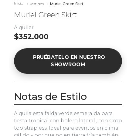
Inicio
Vestidos
Muriel Green Skirt
Muriel Green Skirt
Alquiler
$352.000
PRUÉBATELO EN NUESTRO
SHOWROOM
Notas de Estilo
Alquila esta falda verde esmeralda para
fiesta tropical con bolero lateral , con Crop
top strapless. Ideal para eventos en clima
cálido y por que no en tierra fría también.