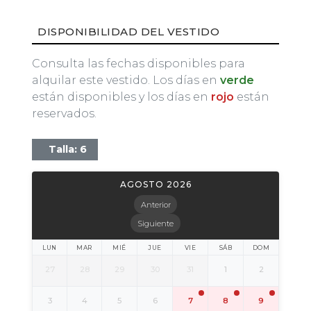
DISPONIBILIDAD DEL VESTIDO
Consulta las fechas disponibles para
alquilar este vestido. Los días en
verde
están disponibles y los días en
rojo
están
reservados.
Talla: 6
AGOSTO 2026
Anterior
Siguiente
LUN
MAR
MIÉ
JUE
VIE
SÁB
DOM
27
28
29
30
31
1
2
3
4
5
6
7
8
9