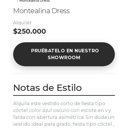
Montealina Dress
Montealina Dress
Alquiler
$250.000
PRUÉBATELO EN NUESTRO
SHOWROOM
Notas de Estilo
Alquila este vestido corto de fiesta tipo
cóctel color azul oscuro con escote en v y
falda con abertura asimétrica. Sin duda un
vestido ideal para grado, fiesta tipo cóctel ,