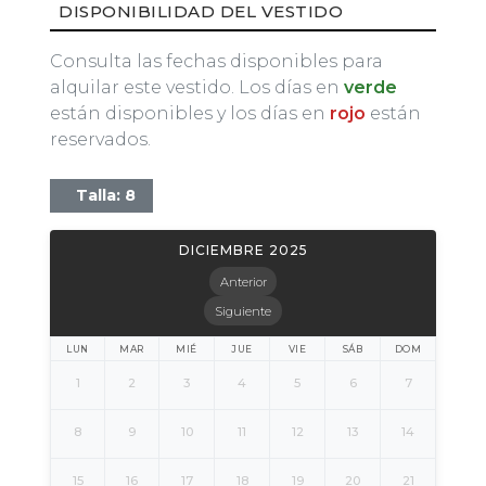
DISPONIBILIDAD DEL VESTIDO
Consulta las fechas disponibles para
alquilar este vestido. Los días en
verde
están disponibles y los días en
rojo
están
reservados.
Talla: 8
DICIEMBRE 2025
Anterior
Siguiente
LUN
MAR
MIÉ
JUE
VIE
SÁB
DOM
1
2
3
4
5
6
7
8
9
10
11
12
13
14
15
16
17
18
19
20
21