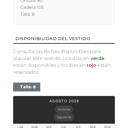
Cintura: 80
Cadera:105
Talla: 8
DISPONIBILIDAD DEL VESTIDO
Consulta las fechas disponibles para
alquilar este vestido. Los días en
verde
están disponibles y los días en
rojo
están
reservados.
Talla: 8
AGOSTO 2026
Anterior
Siguiente
LUN
MAR
MIÉ
JUE
VIE
SÁB
DOM