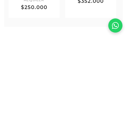
$352.000
$250.000
Guías para tu Evento
Especial
Encuentra la información que necesitas para
lucir impecable
Vestidos para Mamá del Novio
Guía completa sobre colores, estilos, telas y
etiqueta para el matrimonio de tu hijo.