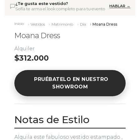
¿Te gusta este vestido?
HABLAR →
Sofía te arma el look completo para tu evento
Inicio
Vestidos
Matrimonio
Día
Moana Dress
Moana Dress
Alquiler
$312.000
PRUÉBATELO EN NUESTRO
SHOWROOM
Notas de Estilo
Alquila este fabuloso vestido estampado ,