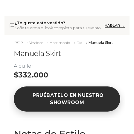
¿Te gusta este vestido?
HABLAR →
Sofía te arma el look completo para tu evento
Inicio
Vestidos
Matrimonio
Día
Manuela Skirt
Manuela Skirt
Alquiler
$332.000
PRUÉBATELO EN NUESTRO
SHOWROOM
Notas de Estilo