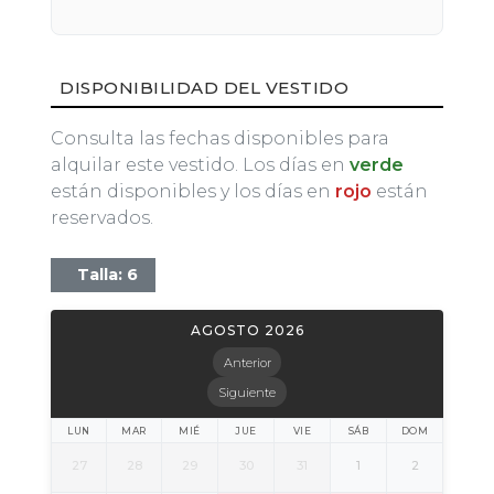
DISPONIBILIDAD DEL VESTIDO
Consulta las fechas disponibles para
alquilar este vestido. Los días en
verde
están disponibles y los días en
rojo
están
reservados.
Talla: 6
AGOSTO 2026
Anterior
Siguiente
LUN
MAR
MIÉ
JUE
VIE
SÁB
DOM
27
28
29
30
31
1
2