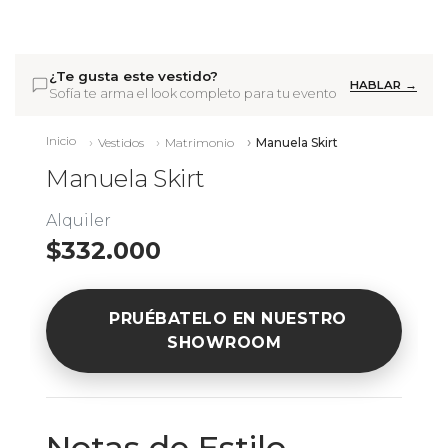
¿Te gusta este vestido?
HABLAR →
Sofía te arma el look completo para tu evento
Inicio
Vestidos
Matrimonio
Manuela Skirt
Manuela Skirt
Alquiler
$332.000
PRUÉBATELO EN NUESTRO
SHOWROOM
Notas de Estilo