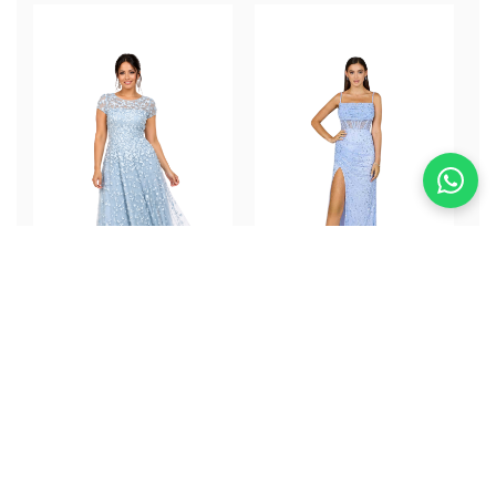
Bimba dress
Priya Dress
ALQUILER
ALQUILER
$352.000
$332.000