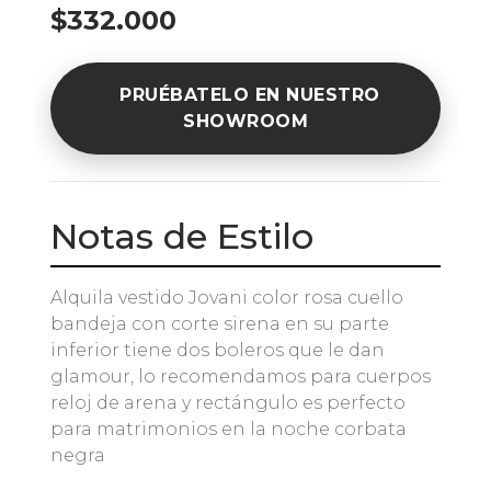
$332.000
PRUÉBATELO EN NUESTRO
SHOWROOM
Notas de Estilo
Alquila vestido Jovani color rosa cuello
bandeja con corte sirena en su parte
inferior tiene dos boleros que le dan
glamour, lo recomendamos para cuerpos
reloj de arena y rectángulo es perfecto
para matrimonios en la noche corbata
negra