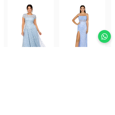
Bimba dress
Priya Dress
ALQUILER
ALQUILER
$352.000
$332.000