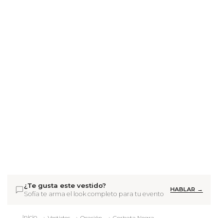
¿Te gusta este vestido?
HABLAR →
Sofía te arma el look completo para tu evento
Inicio
Vestidos
Ocasión
Corbata Negra