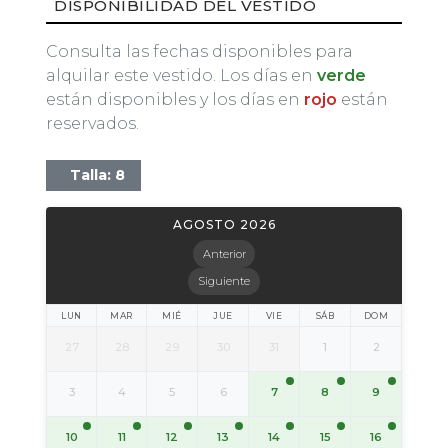
DISPONIBILIDAD DEL VESTIDO
Consulta las fechas disponibles para
alquilar este vestido. Los días en
verde
están disponibles y los días en
rojo
están
reservados.
Talla: 8
AGOSTO 2026
Anterior
Siguiente
LUN
MAR
MIÉ
JUE
VIE
SÁB
DOM
27
28
29
30
31
1
2
7
8
9
3
4
5
6
10
11
12
13
14
15
16