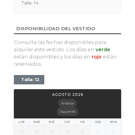
Talla: 14
DISPONIBILIDAD DEL VESTIDO
Consulta las fechas disponibles para
alquilar este vestido. Los días en
verde
están disponibles y los días en
rojo
están
reservados.
Talla: 12
AGOSTO 2026
Anterior
Siguiente
LUN
MAR
MIÉ
JUE
VIE
SÁB
DOM
27
28
29
30
31
1
2