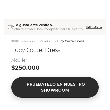
¿Te gusta este vestido?
HABLAR →
Sofía te arma el look completo para tu evento
Inicio
Vestidos
Ocasión
Lucy Coctel Dress
Lucy Coctel Dress
Alquiler
$250.000
PRUÉBATELO EN NUESTRO
SHOWROOM