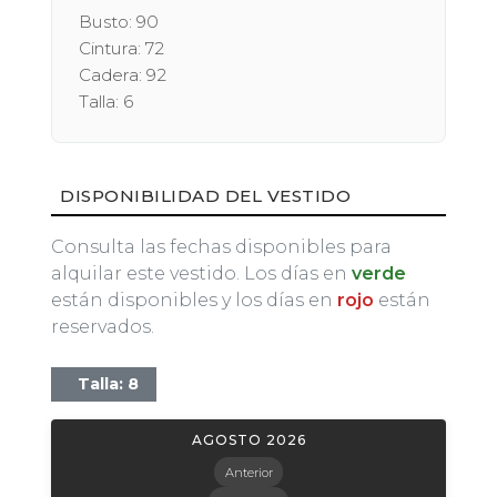
Busto: 90
Cintura: 72
Cadera: 92
Talla: 6
DISPONIBILIDAD DEL VESTIDO
Consulta las fechas disponibles para
alquilar este vestido. Los días en
verde
están disponibles y los días en
rojo
están
reservados.
Talla: 8
AGOSTO 2026
Anterior