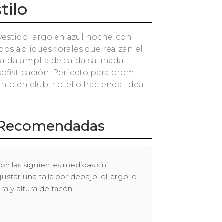
tilo
vestido largo en azul noche, con
dos apliques florales que realzan el
u falda amplia de caída satinada
ofisticación. Perfecto para prom,
nio en club, hotel o hacienda. Ideal
.
Recomendadas
on las siguientes medidas sin
tar una talla por debajo, el largo lo
ra y altura de tacón.