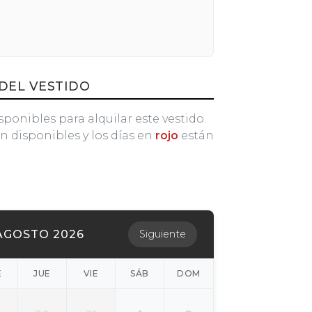
DEL VESTIDO
sponibles para alquilar este vestido.
n disponibles y los días en
rojo
están
AGOSTO 2026
Siguiente
É
JUE
VIE
SÁB
DOM