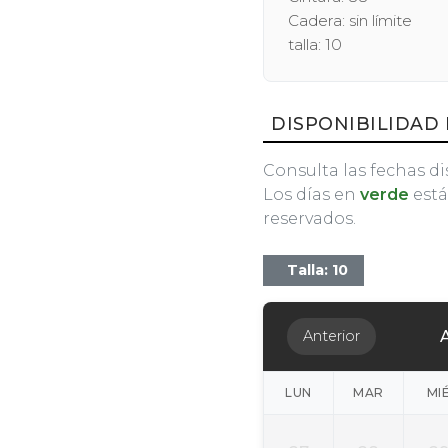
Cadera: sin límite
talla: 10
DISPONIBILIDAD 
Consulta las fechas di
Los días en
verde
está
reservados.
Talla: 10
Anterior
LUN
MAR
MI