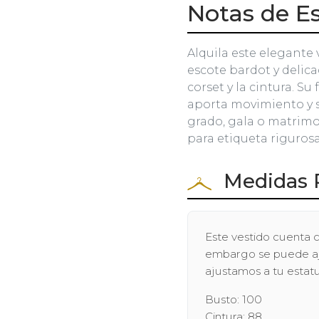
Notas de Es
Alquila este elegante 
escote bardot y delica
corset y la cintura. S
aporta movimiento y s
grado, gala o matrimo
para etiqueta rigurosa
Medidas 
Este vestido cuenta c
embargo se puede ajus
ajustamos a tu estatu
Busto: 100
Cintura: 88