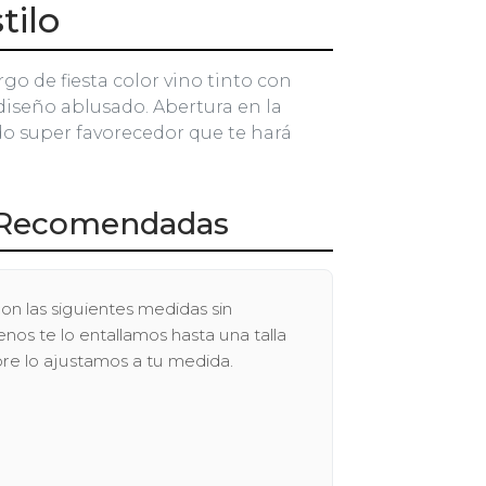
tilo
rgo de fiesta color vino tinto con
diseño ablusado. Abertura en la
ido super favorecedor que te hará
Recomendadas
on las siguientes medidas sin
os te lo entallamos hasta una talla
pre lo ajustamos a tu medida.