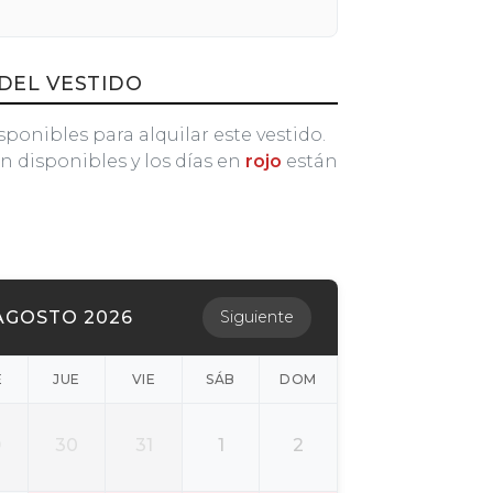
DEL VESTIDO
sponibles para alquilar este vestido.
n disponibles y los días en
rojo
están
AGOSTO 2026
Siguiente
É
JUE
VIE
SÁB
DOM
9
30
31
1
2