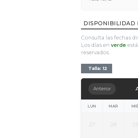
DISPONIBILIDAD 
Consulta las fechas di
Los días en
verde
está
reservados.
Talla: 12
Anterior
LUN
MAR
MI
27
28
2