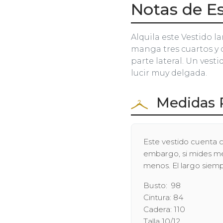
Notas de Es
Alquila este Vestido la
manga tres cuartos y 
parte lateral. Un vest
lucir muy delgada.
Medidas 
Este vestido cuenta c
embargo, si mides men
menos. El largo siem
Busto: 98
Cintura: 84
Cadera: 110
Talla 10/12