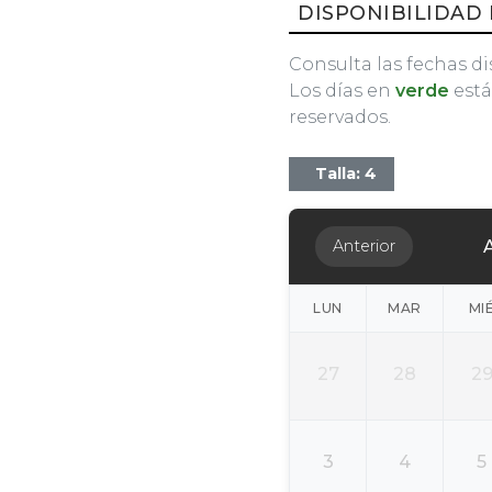
DISPONIBILIDAD 
Consulta las fechas di
Los días en
verde
está
reservados.
Talla: 4
Anterior
LUN
MAR
MI
27
28
2
3
4
5