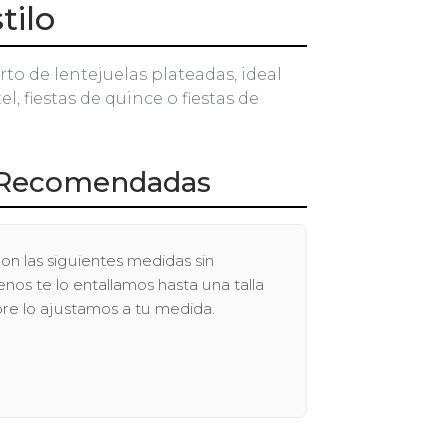
tilo
orto de lentejuelas plateadas, ideal
l, fiestas de quince o fiestas de
Recomendadas
on las siguientes medidas sin
os te lo entallamos hasta una talla
pre lo ajustamos a tu medida.