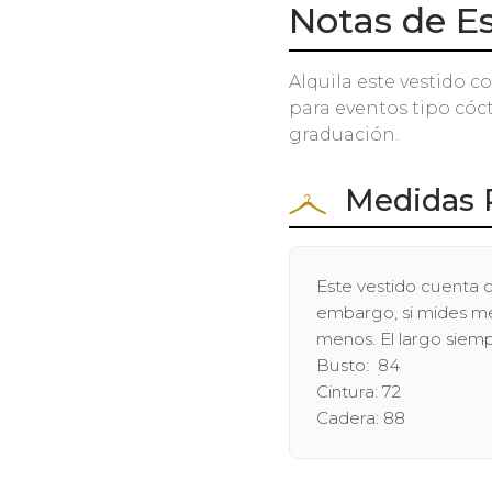
Notas de Es
Alquila este vestido c
para eventos tipo cócte
graduación.
Medidas 
Este vestido cuenta c
embargo, si mides men
menos. El largo siem
Busto: 84
Cintura: 72
Cadera: 88