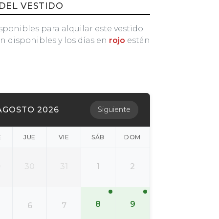
DEL VESTIDO
sponibles para alquilar este vestido.
n disponibles y los días en
rojo
están
AGOSTO 2026
Siguiente
É
JUE
VIE
SÁB
DOM
9
30
31
1
2
8
9
6
7