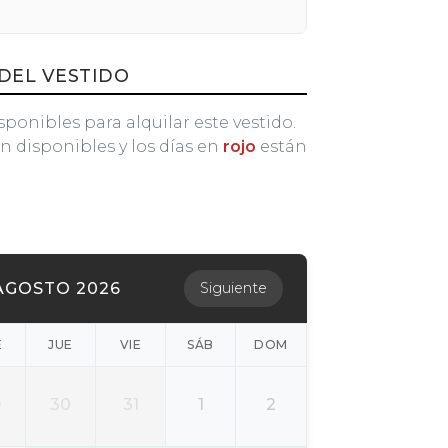
DEL VESTIDO
sponibles para alquilar este vestido.
n disponibles y los días en
rojo
están
AGOSTO 2026
Siguiente
É
JUE
VIE
SÁB
DOM
9
30
31
1
2