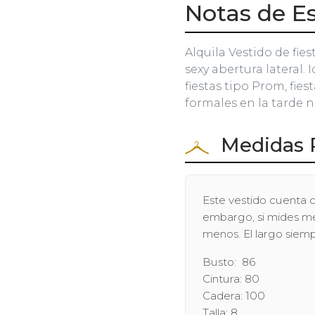
Notas de Es
Alquila Vestido de fies
sexy abertura lateral. 
fiestas tipo Prom, fie
formales en la tarde 
Medidas 
Este vestido cuenta c
embargo, si mides men
menos. El largo siem
Busto: 86
Cintura: 80
Cadera: 100
Talla: 8