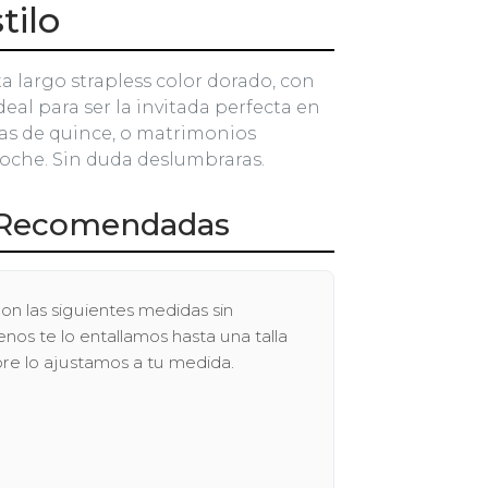
tilo
ta largo strapless color dorado, con
Ideal para ser la invitada perfecta en
stas de quince, o matrimonios
noche. Sin duda deslumbraras.
Recomendadas
on las siguientes medidas sin
os te lo entallamos hasta una talla
pre lo ajustamos a tu medida.