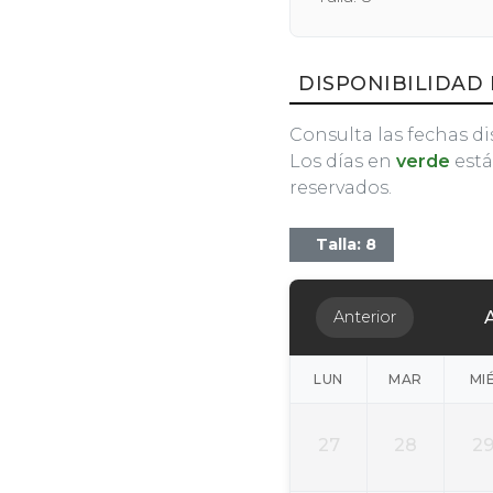
DISPONIBILIDAD 
Consulta las fechas di
Los días en
verde
está
reservados.
Talla: 8
Anterior
LUN
MAR
MI
27
28
2