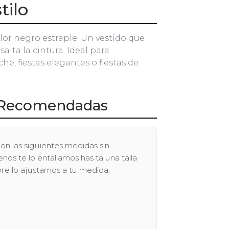
tilo
olor negro estraple. Un vestido que
esalta la cintura. Ideal para
e, fiestas elegantes o fiestas de
Recomendadas
on las siguientes medidas sin
os te lo entallamos has ta una talla
pre lo ajustamos a tu medida.