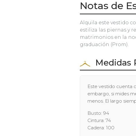
Notas de Es
Alquila este vestido c
estiliza las piernas y r
matrimonios en la noch
graduación (Prom).
Medidas 
Este vestido cuenta c
embargo, si mides men
menos. El largo siem
Busto: 94
Cintura: 74
Cadera: 100