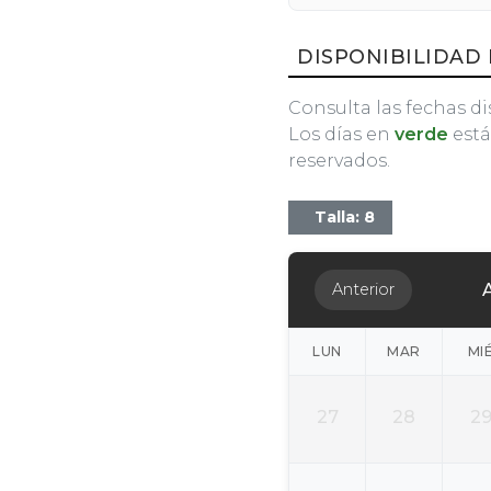
DISPONIBILIDAD 
Consulta las fechas di
Los días en
verde
está
reservados.
Talla: 8
Anterior
LUN
MAR
MI
27
28
2