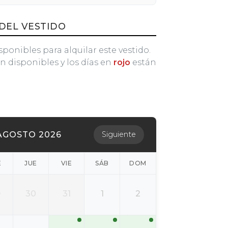
DEL VESTIDO
sponibles para alquilar este vestido.
n disponibles y los días en
rojo
están
AGOSTO 2026
Siguiente
É
JUE
VIE
SÁB
DOM
9
30
31
1
2