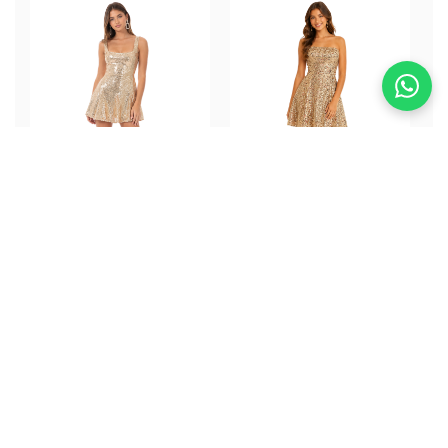
Moss gold corto
Amal Dress
Dress
ALQUILER
ALQUILER
$250.000
$250.000