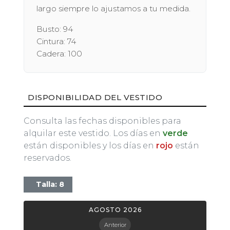
largo siempre lo ajustamos a tu medida.
Busto: 94
Cintura: 74
Cadera: 100
DISPONIBILIDAD DEL VESTIDO
Consulta las fechas disponibles para
alquilar este vestido. Los días en
verde
están disponibles y los días en
rojo
están
reservados.
Talla: 8
AGOSTO 2026
Anterior