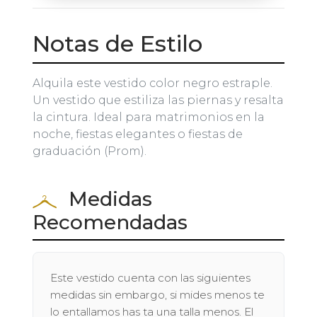
Notas de Estilo
Alquila este vestido color negro estraple.
Un vestido que estiliza las piernas y resalta
la cintura. Ideal para matrimonios en la
noche, fiestas elegantes o fiestas de
graduación (Prom).
Medidas
Recomendadas
Este vestido cuenta con las siguientes
medidas sin embargo, si mides menos te
lo entallamos has ta una talla menos. El