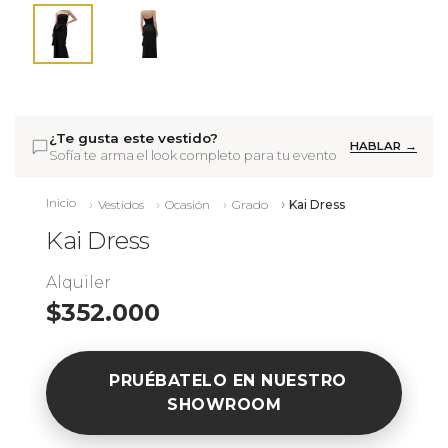
¿Te gusta este vestido?
HABLAR →
Sofía te arma el look completo para tu evento
Inicio
Vestidos
Ocasión
Grado
Kai Dress
Kai Dress
Alquiler
$352.000
PRUÉBATELO EN NUESTRO
SHOWROOM