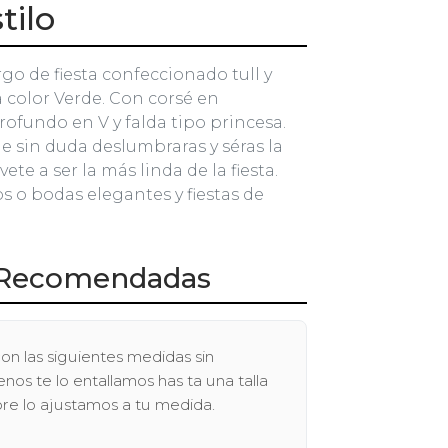
tilo
rgo de fiesta confeccionado tull y
 color Verde. Con corsé en
rofundo en V y falda tipo princesa.
e sin duda deslumbraras y séras la
vete a ser la más linda de la fiesta.
s o bodas elegantes y fiestas de
Recomendadas
on las siguientes medidas sin
os te lo entallamos has ta una talla
pre lo ajustamos a tu medida.