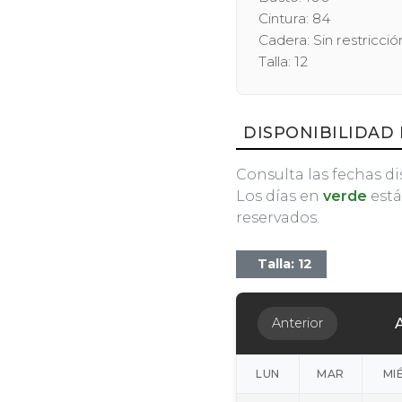
Cintura: 84
Cadera: Sin restricció
Talla: 12
DISPONIBILIDAD 
Consulta las fechas di
Los días en
verde
está
reservados.
Talla: 12
Anterior
LUN
MAR
MI