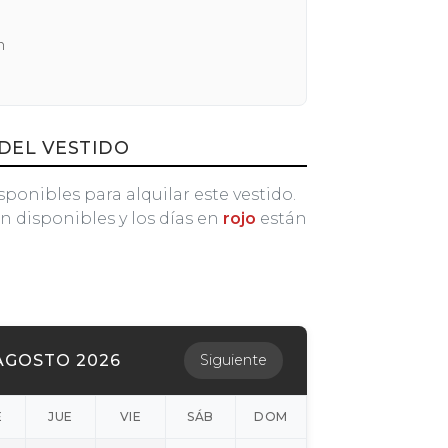
n
DEL VESTIDO
sponibles para alquilar este vestido.
n disponibles y los días en
rojo
están
AGOSTO 2026
Siguiente
É
JUE
VIE
SÁB
DOM