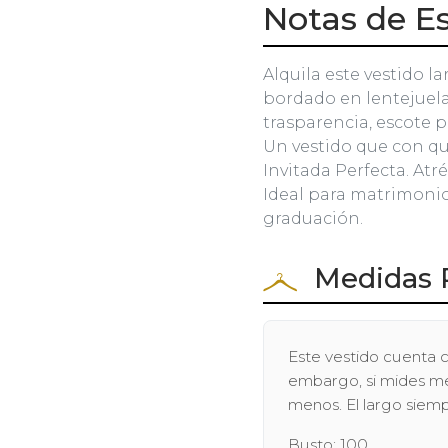
Notas de Es
Alquila este vestido la
bordado en lentejuela
trasparencia, escote p
Un vestido que con qu
Invitada Perfecta. Atré
Ideal para matrimonio
graduación.
Medidas 
Este vestido cuenta c
embargo, si mides men
menos. El largo siem
Busto: 100