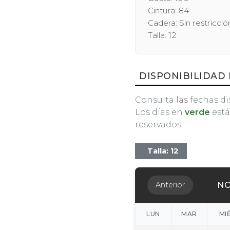
Cintura: 84
Cadera: Sin restricció
Talla: 12
DISPONIBILIDAD 
Consulta las fechas di
Los días en
verde
está
reservados.
Talla: 12
NO
Anterior
LUN
MAR
MI