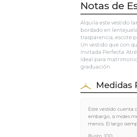
Notas de Es
Alquila este vestido la
bordado en lentejuela
trasparencia, escote p
Un vestido que con qu
Invitada Perfecta. Atré
Ideal para matrimonio
graduación.
Medidas 
Este vestido cuenta c
embargo, si mides men
menos. El largo siem
Busto: 100