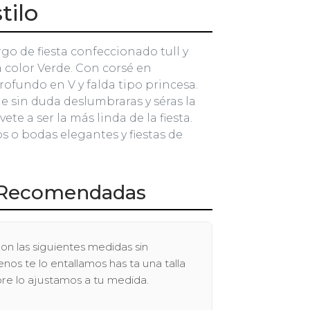
tilo
rgo de fiesta confeccionado tull y
 color Verde. Con corsé en
rofundo en V y falda tipo princesa.
e sin duda deslumbraras y séras la
vete a ser la más linda de la fiesta.
s o bodas elegantes y fiestas de
Recomendadas
on las siguientes medidas sin
os te lo entallamos has ta una talla
pre lo ajustamos a tu medida.