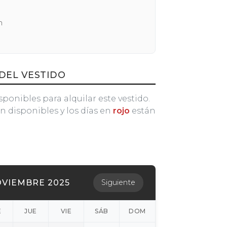
n
DEL VESTIDO
sponibles para alquilar este vestido.
n disponibles y los días en
rojo
están
VIEMBRE 2025
Siguiente
É
JUE
VIE
SÁB
DOM