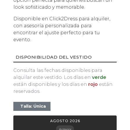
opción perfecta para quienes buscan un
look sofisticado y memorable.
Disponible en Click2Dress para alquiler,
con asesoría personalizada para
encontrar el ajuste perfecto para tu
evento.
DISPONIBILIDAD DEL VESTIDO
Consulta las fechas disponibles para
alquilar este vestido. Los días en
verde
están disponibles y los días en
rojo
están
reservados.
Talla: Única
AGOSTO 2026
Anterior