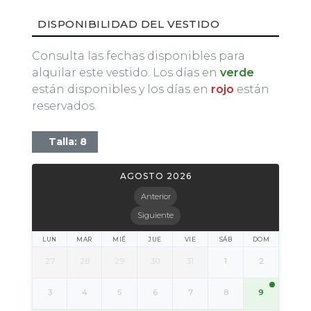
DISPONIBILIDAD DEL VESTIDO
Consulta las fechas disponibles para
alquilar este vestido. Los días en
verde
están disponibles y los días en
rojo
están
reservados.
Talla: 8
AGOSTO 2026
Anterior
Siguiente
LUN
MAR
MIÉ
JUE
VIE
SÁB
DOM
27
28
29
30
31
1
2
9
3
4
5
6
7
8