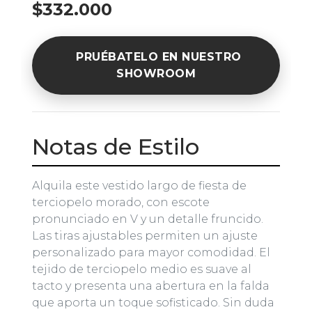
$332.000
PRUÉBATELO EN NUESTRO
SHOWROOM
Notas de Estilo
Alquila este vestido largo de fiesta de
terciopelo morado, con escote
pronunciado en V y un detalle fruncido.
Las tiras ajustables permiten un ajuste
personalizado para mayor comodidad. El
tejido de terciopelo medio es suave al
tacto y presenta una abertura en la falda
que aporta un toque sofisticado. Sin duda