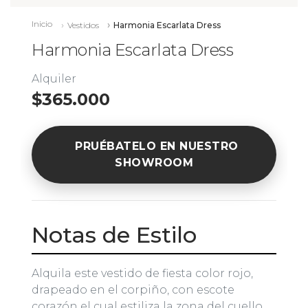
Inicio
Vestidos
Harmonia Escarlata Dress
Harmonia Escarlata Dress
Alquiler
$365.000
PRUÉBATELO EN NUESTRO
SHOWROOM
Notas de Estilo
Alquila este vestido de fiesta color rojo,
drapeado en el corpiño, con escote
corazón el cual estiliza la zona del cuello,