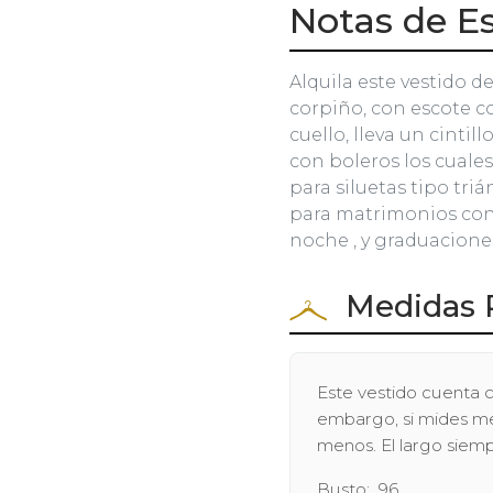
Notas de Es
Alquila este vestido de
corpiño, con escote cor
cuello, lleva un cintil
con boleros los cuales
para siluetas tipo triá
para matrimonios con 
noche , y graduacione
Medidas 
Este vestido cuenta c
embargo, si mides men
menos. El largo siem
Busto: 96