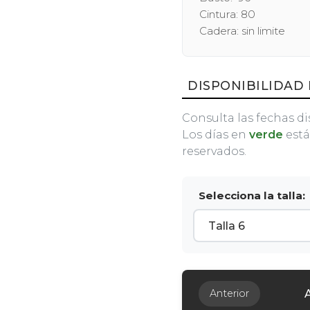
Cintura: 80
Cadera: sin limite
DISPONIBILIDAD 
Consulta las fechas di
Los días en
verde
está
reservados.
Selecciona la talla:
Anterior