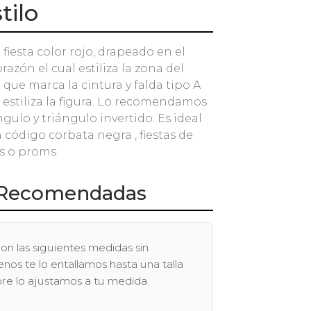
tilo
 fiesta color rojo, drapeado en el
azón el cual estiliza la zona del
lo que marca la cintura y falda tipo A
 estiliza la figura. Lo recomendamos
ngulo y triángulo invertido. Es ideal
código corbata negra , fiestas de
s o proms.
Recomendadas
on las siguientes medidas sin
os te lo entallamos hasta una talla
pre lo ajustamos a tu medida.