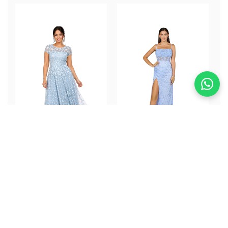
Bimba dress
Priya Dress
ALQUILER
ALQUILER
$352.000
$332.000