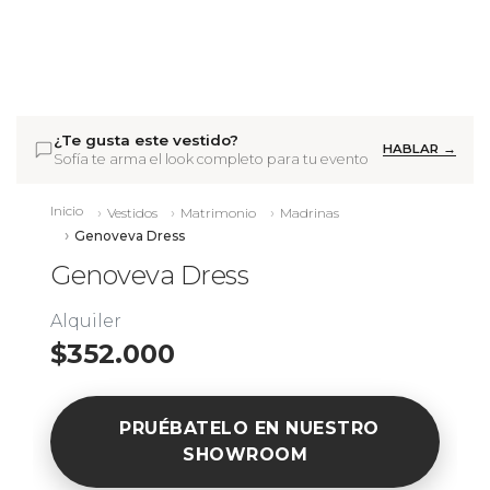
¿Te gusta este vestido?
HABLAR →
Sofía te arma el look completo para tu evento
Inicio
Vestidos
Matrimonio
Madrinas
Genoveva Dress
Genoveva Dress
Alquiler
$352.000
PRUÉBATELO EN NUESTRO
SHOWROOM