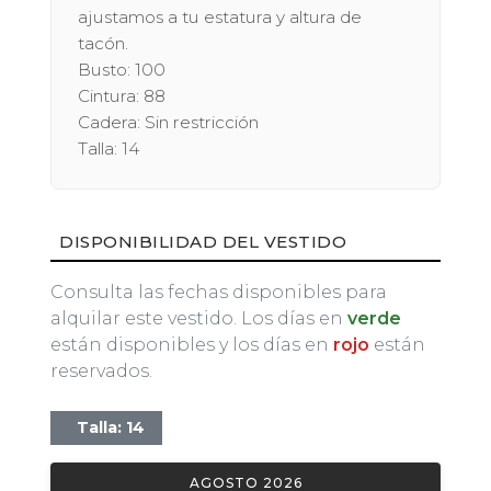
ajustamos a tu estatura y altura de
tacón.
Busto: 100
Cintura: 88
Cadera: Sin restricción
Talla: 14
DISPONIBILIDAD DEL VESTIDO
Consulta las fechas disponibles para
alquilar este vestido. Los días en
verde
están disponibles y los días en
rojo
están
reservados.
Talla: 14
AGOSTO 2026