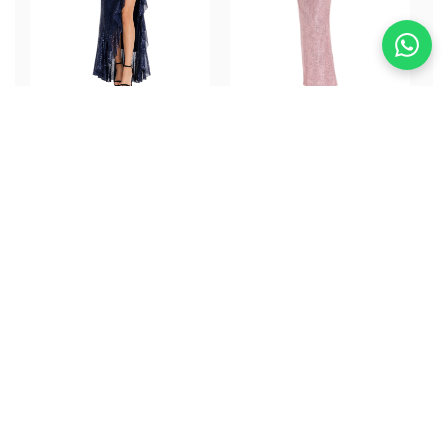
Lucy Shine Dress
Sakura Dress
ALQUILER
ALQUILER
$332.000
$332.000
Guías para tu Evento
Especial
Encuentra la información que necesitas para
lucir impecable