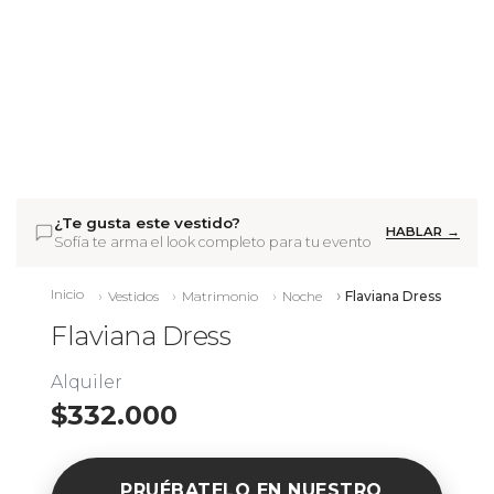
¿Te gusta este vestido?
HABLAR →
Sofía te arma el look completo para tu evento
Inicio
Vestidos
Matrimonio
Noche
Flaviana Dress
Flaviana Dress
Alquiler
$332.000
PRUÉBATELO EN NUESTRO