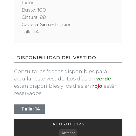
tacón.
Busto: 100
Cintura: 88
Cadera: Sin restricción
Talla: 14
DISPONIBILIDAD DEL VESTIDO
Consulta las fechas disponibles para
alquilar este vestido. Los días en
verde
están disponibles y los días en
rojo
están
reservados.
Talla: 14
AGOSTO 2026
Anterior