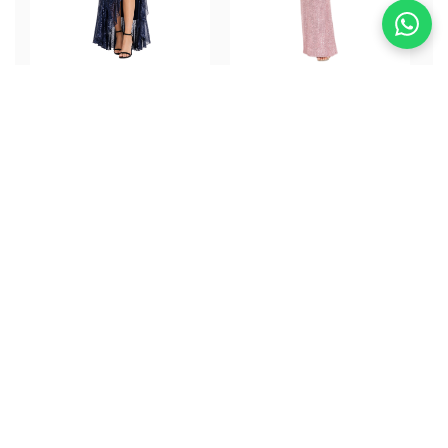
Lucy Shine Dress
Sakura Dress
ALQUILER
ALQUILER
$332.000
$332.000
Guías para tu Evento
Especial
Encuentra la información que necesitas para
lucir impecable