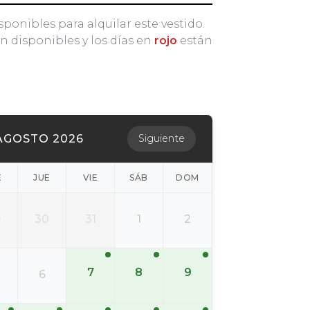
sponibles para alquilar este vestido.
n disponibles y los días en
rojo
están
AGOSTO 2026
Siguiente
É
JUE
VIE
SÁB
DOM
9
30
31
1
2
7
8
9
6