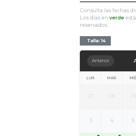
Consulta las fechas di
Los días en
verde
está
reservados.
Talla: 14
Anterior
LUN
MAR
MI
27
28
2
3
4
5