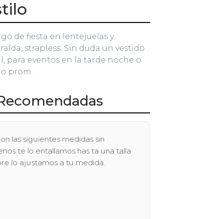
tilo
rgo de fiesta en lentejuelas y
alda, strapless. Sin duda un vestido
l, para eventos en la tarde noche o
 o prom.
Recomendadas
on las siguientes medidas sin
os te lo entallamos has ta una talla
pre lo ajustamos a tu medida.