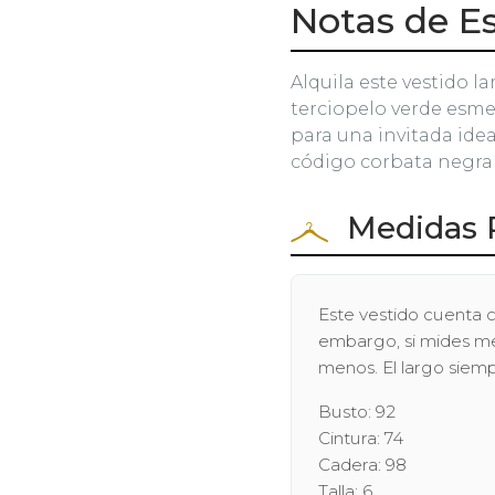
Notas de Es
Alquila este vestido la
terciopelo verde esmer
para una invitada idea
código corbata negra
Medidas 
Este vestido cuenta c
embargo, si mides men
menos. El largo siem
Busto: 92
Cintura: 74
Cadera: 98
Talla: 6