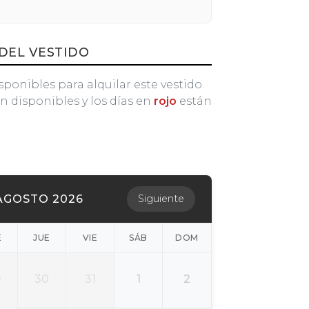
DEL VESTIDO
sponibles para alquilar este vestido.
n disponibles y los días en
rojo
están
AGOSTO 2026
Siguiente
É
JUE
VIE
SÁB
DOM
9
30
31
1
2