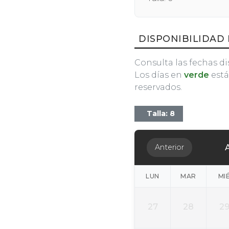
DISPONIBILIDAD 
Consulta las fechas di
Los días en
verde
está
reservados.
Talla: 8
Anterior
LUN
MAR
MI
27
28
2