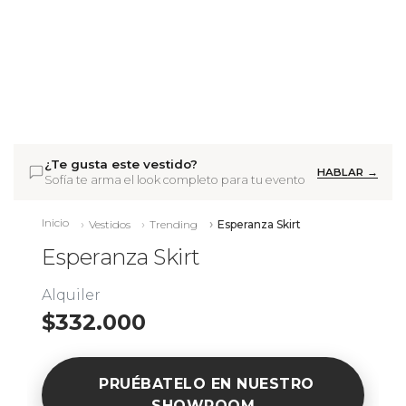
¿Te gusta este vestido?
HABLAR →
Sofía te arma el look completo para tu evento
Inicio
Vestidos
Trending
Esperanza Skirt
Esperanza Skirt
Alquiler
$332.000
PRUÉBATELO EN NUESTRO
SHOWROOM