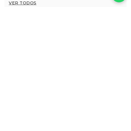
VER TODOS
Harmonia Burdeos
Pelican Green
Dress
Dress
ALQUILER
ALQUILER
$365.000
$352.000